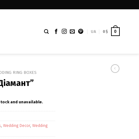
UA
0
$
0
DDING RING BOXES
Діамант”
stock and unavailable.
s
,
Wedding Decor
,
Wedding