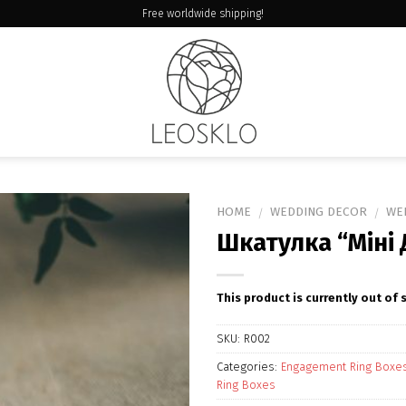
Free worldwide shipping!
HOME
WEDDING DECOR
WE
/
/
Шкатулка “Міні 
This product is currently out of 
SKU:
R002
Categories:
Engagement Ring Boxe
Ring Boxes