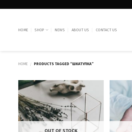
Skip
to
content
HOME
SHOP
NEWS
ABOUT US
CONTACT US
HOME
PRODUCTS TAGGED “ШКАТУЛКА”
/
OUT OF STOCK