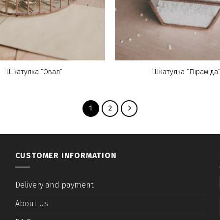
Шкатулка “Овал”
Шкатулка “Піраміда
1
2
CUSTOMER INFORMATION
Delivery and payment
About Us