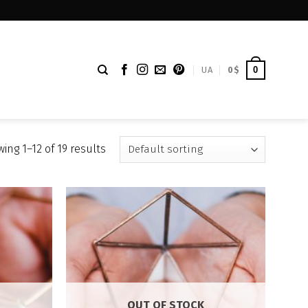
UA
0
$
0
ing 1–12 of 19 results
OUT OF STOCK